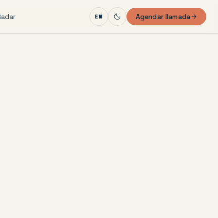
Radar
Agendar llamada
EN