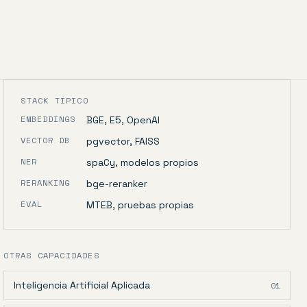
STACK TÍPICO
EMBEDDINGS
BGE, E5, OpenAI
VECTOR DB
pgvector, FAISS
NER
spaCy, modelos propios
RERANKING
bge-reranker
EVAL
MTEB, pruebas propias
OTRAS CAPACIDADES
Inteligencia Artificial Aplicada
01